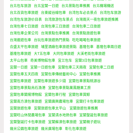
台北包车旅游
台北宜蘭一日遊
台北景點包車推薦
台北機場機送
台北百貨包車旅遊
台東縱谷線包車
台湾包车必去景点
台湾包车旅游
台湾包车旅游价目表
台湾旅游包车景点
台灣兩天一夜包車旅遊推薦
台灣包車七日旅遊
台灣包車三日旅遊
台灣包車二日旅遊
台灣包車企業公司
台灣景點包車推薦
台灣景點旅遊包車
台灣遨遊包車
台玩包車旅遊熱門景點
吃吃喝喝包車旅遊
合盛太平包車旅遊
埔里酒廠包車旅遊景點
基隆包車
基隆包車兩日遊
基隆包車旅遊
大T五包車
大同包車旅遊
大溪老街包車旅遊
太平山包車
奇美博物館包車
宜兰包车
宜蘭3日包車旅遊
宜蘭一日遊
宜蘭一日遊包車
宜蘭包車三天兩夜
宜蘭包車二日遊
宜蘭包車五天四夜
宜蘭包車傳統藝術中心
宜蘭包車推薦
宜蘭包車旅遊
宜蘭包車旅遊多少錢
宜蘭包車景點桃源谷
宜蘭包車景點烏石漁港
宜蘭包車景點菓風糖果工房
宜蘭包車蘭陽博物館
宜蘭包車行程
宜蘭包車賞鯨
宜蘭南方澳包車旅遊
宜蘭廣興農場包車
宜蘭打卡包車旅遊
宜蘭旅遊包車
宜蘭旅遊包車太平山
宜蘭旅遊包車推薦
宜蘭旺山休閒農場包車
宜蘭清水地熱包車
宜蘭聖誕包車旅遊
宜蘭聖誕打卡包車旅遊
宜蘭蘇澳包車旅遊
宜蘭親子遊玩
幾米公園包車旅遊
幾米廣場包車
彰化包車旅遊