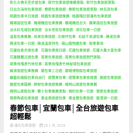
彰化大佛天空步道包車
新竹包車旅遊推薦景點
新竹包車旅遊景點
日出北海岸包車旅遊
春節包車旅遊
春節包車旅遊景點
林百貨包車
桃園包車半日旅遊
桃園包車旅遊推薦
桃園嘎拉賀瀑布包車旅遊
機場接送包車
機場機送包車推薦
機場機送台北
機車接送包車旅遊
淡水紅毛城包車旅遊
淡水老街包車旅遊
深坑包車一日遊
溫泉包車推薦
烏來包車旅遊
石梯坪包車
石碇千島湖包車
礁溪包車
礁溪包車一日遊
礁溪溫泉特色
福山植物園包車
租車事項
花蓮佐倉步道包車
花蓮包車兩日遊
花蓮包車旅遊
花蓮大農大富包車
花蓮錐麓古道包車
苗栗包車旅遊
苗栗包車旅遊熱門景點
苗栗烏嘎彥竹林包車
苗栗烏嘎彥竹林秘境包車旅遊
蘇澳旅遊包車推薦
蘭包車三日遊
蘭陽博物館包車旅遊
蠟藝彩繪館包車自由行
遊覽車包車
遊覽車包車旅首選
遨遊包車旅遊
遨遊包車服務
野柳包車旅遊推薦
陽明山旅遊包車推薦
陽明山景點包車
雙十包車推薦景點
預約包車一日遊
鶯歌包車旅遊
鶯歌陶瓷包車旅遊
黃金周旅遊包車
黄金週包車旅遊
龍潭湖一日遊
春節包車│宜蘭包車│全台旅遊包車
超輕鬆
潘氏包車旅遊
29 1 月, 2019