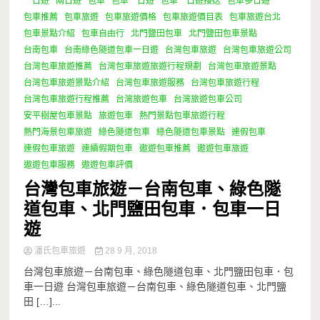
一日遊
兩日遊
包車
包車一日遊
包車一日遊接送
包車多日遊
包車推薦
包車旅遊
包車旅遊價格
包車旅遊價目表
包車旅遊台北
包車景點介紹
包車自由行
北門鹽田包車
北門鹽田包車景點
台南包車
台南綠色隧道包車一日遊
台灣包車旅遊
台灣包車旅遊公司
台灣包車旅遊推薦
台灣包車旅遊旅遊行程規劃
台灣包車旅遊景點
台灣包車旅遊景點介紹
台灣包車旅遊服務
台灣包車旅遊行程
台灣包車旅遊行程推薦
台灣旅遊包車
台灣旅遊包車公司
安平樹屋包車景點
旅遊包車
熱門景點包車旅遊行程
熱門海景包車旅遊
綠色隧道包車
綠色隧道包車景點
連假包車
連假包車旅遊
連續假期包車
遨遊包車推薦
遨遊包車旅遊
遨遊包車服務
遨遊包車評價
台灣包車旅遊－台南包車、綠色隧
道包車、北門鹽田包車．包車一日
遊
潘氏包車旅遊
28 9 月, 2018
台灣包車旅遊－台南包車、綠色隧道包車、北門鹽田包車．包
車一日遊 台灣包車旅遊－台南包車、綠色隧道包車、北門鹽
田 […]...