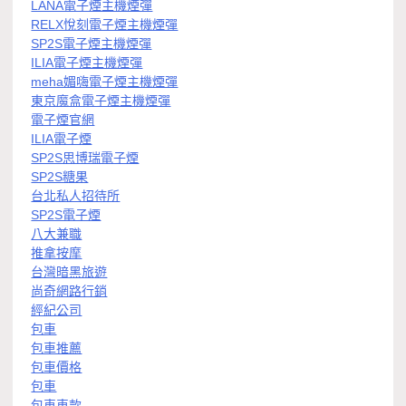
LANA電子煙主機煙彈
RELX悅刻電子煙主機煙彈
SP2S電子煙主機煙彈
ILIA電子煙主機煙彈
meha媚嗨電子煙主機煙彈
東京魔盒電子煙主機煙彈
電子煙官網
ILIA電子煙
SP2S思博瑞電子煙
SP2S糖果
台北私人招待所
SP2S電子煙
八大兼職
推拿按摩
台灣暗黑旅遊
尚奇網路行銷
經紀公司
包車
包車推薦
包車價格
包車
包車車款