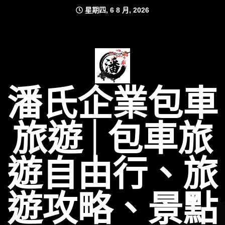
Skip
星期四, 6 8 月, 2026
to
content
潘氏企業包車
旅遊│包車旅
遊自由行、旅
遊攻略、景點