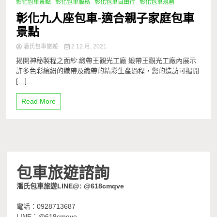
彰化包車景點
彰化包車服務
彰化包車自由行
彰化包車規劃
彰化九人座包車-適合親子家庭包車
景點
潘氏包車旅遊
2 12 月, 2021
揭開神秘製程之面紗:緞帶王觀光工廠 緞帶王觀光工廠內展示
許多色彩繽紛的織帶及織帶的精彩生產過程，您的造訪可揭開
[…]...
Read More
包車旅遊諮詢
潘氏包車旅遊LINE@: @618cmqve
電話：0928713687
LINE：@618cmqve