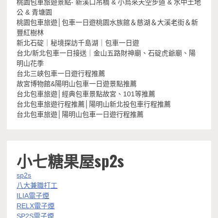
桃園包車旅遊景點- 新溪口吊橋 & 小烏來天空步道 & 水中土地
公 & 青塘園
桃園包車旅遊│包車一日遊桃園水族館＆慈湖＆大溪老街＆新
豐紅樹林
新北石碇｜秘境探訪千島湖｜包車一日遊
台北/新北包車一日接送｜金山五路財神廟、石碇虎爺廟、陽
明山花季
台北三峽包車一日遊行程推薦
故宮博物館&陽明山包車一日遊景點推薦
台北包車旅遊│經典包車景點故宮、101等推薦
台北包車旅遊行程推薦│陽明山新北投包車行程推薦
台北包車旅遊│陽明山包車一日遊行程推薦
小七糖果屋sp2s
sp2s
八大兼職打工
ILIA電子煙
RELX電子煙
SP2S電子煙