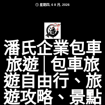
Skip
星期四, 6 8 月, 2026
to
content
潘氏企業包車
旅遊│包車旅
遊自由行、旅
遊攻略、景點