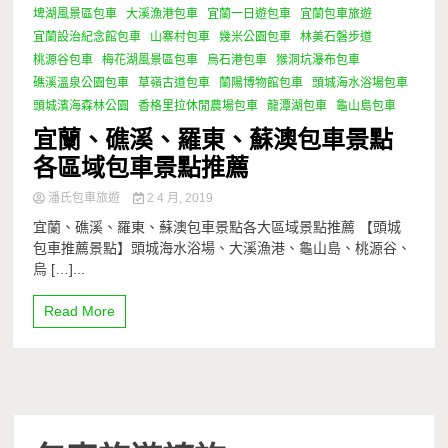
埤湖風景區包車
大溪漁港包車
宜蘭一日遊包車
宜蘭包車旅遊
宜蘭設治紀念館包車
山寨村包車
幾米公園包車
林美石磐步道
桃源谷包車
梅花湖風景區包車
烏石港包車
猴洞坑瀑布包車
礁溪溫泉公園包車
草嶺古道包車
蘭陽博物館包車
頭城海水浴場包車
頭城濱海森林公園
香格里拉休閒農場包車
龍潭湖包車
龜山島包車
宜蘭、礁溪、羅東、蘇澳包車景點
各區域包車景點推薦
潘氏包車旅遊
2 4 月, 2019
宜蘭、礁溪、羅東、蘇澳包車景點各大區域景點推薦 【頭城
包車推薦景點】頭城海水浴場、大溪漁港、龜山島、桃源谷、
烏 […]...
Read More