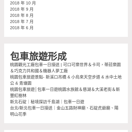
2018 年 10 月
2018 年 9 月
2018 年 8 月
2018 年 7 月
2018 年 6 月
包車旅遊形成
桃園觀光工廠包車一日接送 | 可口可樂世界＆卡司，蒂菈樂園
＆巧克力共和國＆機器人夢工廠
桃園包車旅遊景點- 新溪口吊橋 & 小烏來天空步道 & 水中土地
公 & 青塘園
桃園包車旅遊│包車一日遊桃園水族館＆慈湖＆大溪老街＆新
豐紅樹林
新北石碇｜秘境探訪千島湖｜包車一日遊
台北/新北包車一日接送｜金山五路財神廟、石碇虎爺廟、陽
明山花季