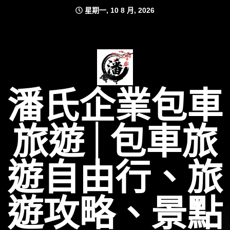
Skip
星期一, 10 8 月, 2026
to
content
潘氏企業包車
旅遊│包車旅
遊自由行、旅
遊攻略、景點