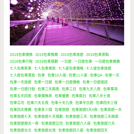
2019包車價格
2019包車推薦
2019包車旅遊
2019包車景點
2019包車行程
2019包車規劃
一日遊
一日遊包車
一日遊包車推薦
七人包車新車
七人包車車款
七人座包車價格
七人座包車旅遊
七人座包車環島
包車
包車10人座
包車11人座
包車QA
包車一天
包車一天旅遊
包車一日遊
包車一日遊價格
包車一日遊接送
包車一日遊行程
包車三天兩夜
包車三日
包車九天八夜
包車事項
包車五天四夜
包車價格表
包車優惠
包車兩日
包車八天七夜
包車公司
包車六天五夜
包車十天九夜
包車半日遊
包車四天三夜
包車四天推薦
包車多少錢
包車旅遊
包車旅遊5天4夜
包車旅遊一天
包車旅遊七天
包車旅遊七天規劃
包車旅遊三天
包車旅遊三天兩夜
包車旅遊兩天一夜
包車旅遊公司
包車旅遊六人座
包車旅遊六天
包車旅遊台北
包車旅遊台灣
包車旅遊四人座
包車旅遊四天