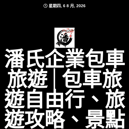
Skip
星期四, 6 8 月, 2026
to
content
潘氏企業包車
旅遊│包車旅
遊自由行、旅
遊攻略、景點