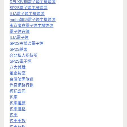
RELX悅刻電子煙主機煙彈
SP2S電子煙主機煙彈
ILIA電子煙主機煙彈
meha媚嗨電子煙主機煙彈
東京魔盒電子煙主機煙彈
電子煙官網
ILIA電子煙
SP2S思博瑞電子煙
SP2S糖果
台北私人招待所
SP2S電子煙
八大兼職
推拿按摩
台灣暗黑旅遊
尚奇網路行銷
經紀公司
包車
包車推薦
包車價格
包車
包車車款
包車行程