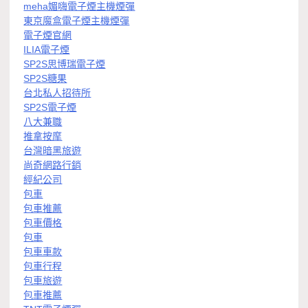
meha媚嗨電子煙主機煙彈
東京魔盒電子煙主機煙彈
電子煙官網
ILIA電子煙
SP2S思博瑞電子煙
SP2S糖果
台北私人招待所
SP2S電子煙
八大兼職
推拿按摩
台灣暗黑旅遊
尚奇網路行銷
經紀公司
包車
包車推薦
包車價格
包車
包車車款
包車行程
包車旅遊
包車推薦