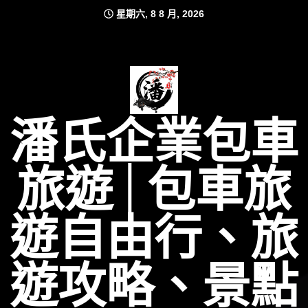
Skip
星期六, 8 8 月, 2026
to
content
潘氏企業包車
旅遊│包車旅
遊自由行、旅
遊攻略、景點