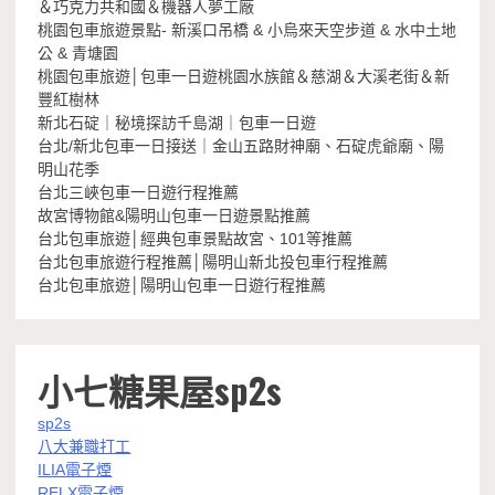
＆巧克力共和國＆機器人夢工廠
桃園包車旅遊景點- 新溪口吊橋 & 小烏來天空步道 & 水中土地
公 & 青塘園
桃園包車旅遊│包車一日遊桃園水族館＆慈湖＆大溪老街＆新
豐紅樹林
新北石碇｜秘境探訪千島湖｜包車一日遊
台北/新北包車一日接送｜金山五路財神廟、石碇虎爺廟、陽
明山花季
台北三峽包車一日遊行程推薦
故宮博物館&陽明山包車一日遊景點推薦
台北包車旅遊│經典包車景點故宮、101等推薦
台北包車旅遊行程推薦│陽明山新北投包車行程推薦
台北包車旅遊│陽明山包車一日遊行程推薦
小七糖果屋sp2s
sp2s
八大兼職打工
ILIA電子煙
RELX電子煙