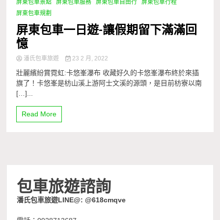
屏東包車景點
屏東包車服務
屏東包車自由行
屏東包車行程
屏東包車規劃
屏東包車一日遊-讓假期留下滿滿回
憶
潘氏包車旅遊
23 2 月, 2022
壯麗繽紛賞霓虹:卡悠峯瀑布 收藏好久的卡悠峯瀑布終於來插
旗了！卡悠峯是枋山溪上游阿士文溪的源頭，是目前枋寮以南
[…]...
Read More
包車旅遊諮詢
潘氏包車旅遊LINE@: @618cmqve