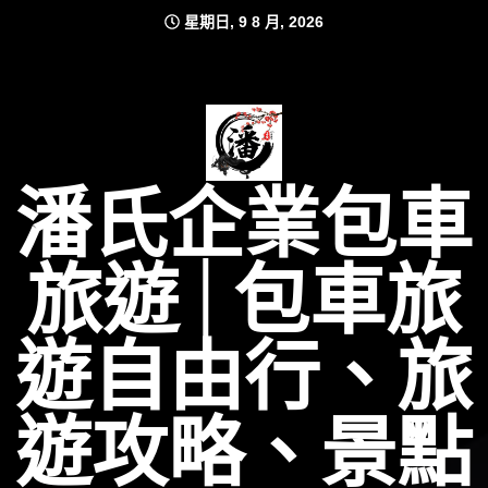
Skip
星期日, 9 8 月, 2026
to
content
潘氏企業包車
旅遊│包車旅
遊自由行、旅
遊攻略、景點