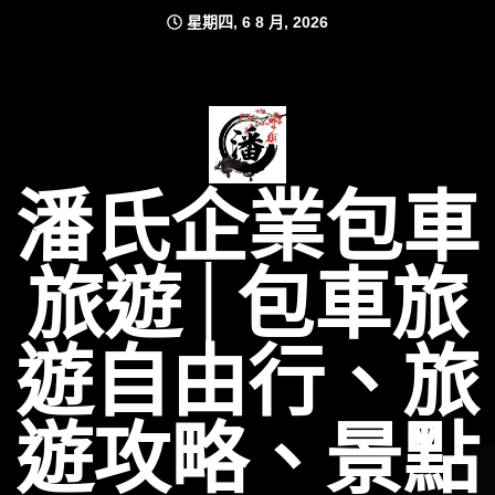
Skip
星期四, 6 8 月, 2026
to
content
潘氏企業包車
旅遊│包車旅
遊自由行、旅
遊攻略、景點