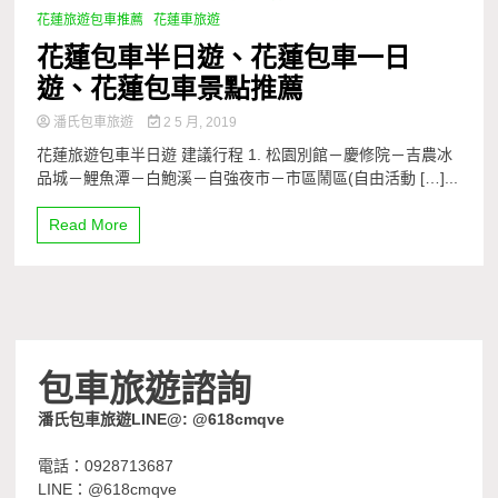
花蓮旅遊包車推薦
花蓮車旅遊
花蓮包車半日遊、花蓮包車一日
遊、花蓮包車景點推薦
潘氏包車旅遊
2 5 月, 2019
花蓮旅遊包車半日遊 建議行程 1. 松園別館－慶修院－吉農冰
品城－鯉魚潭－白鮑溪－自強夜市－市區鬧區(自由活動 […]...
Read More
包車旅遊諮詢
潘氏包車旅遊LINE@: @618cmqve
電話：0928713687
LINE：@618cmqve