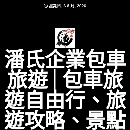
Skip
星期四, 6 8 月, 2026
to
content
潘氏企業包車
旅遊│包車旅
遊自由行、旅
遊攻略、景點