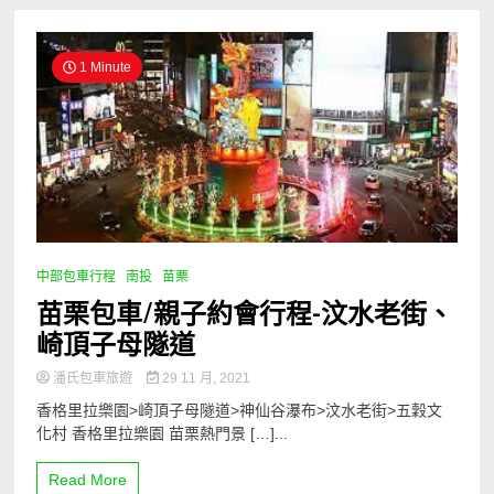
1 Minute
中部包車行程
南投
苗栗
苗栗包車/親子約會行程-汶水老街、
崎頂子母隧道
潘氏包車旅遊
29 11 月, 2021
香格里拉樂園>崎頂子母隧道>神仙谷瀑布>汶水老街>五穀文
化村 香格里拉樂園 苗栗熱門景 […]...
Read More