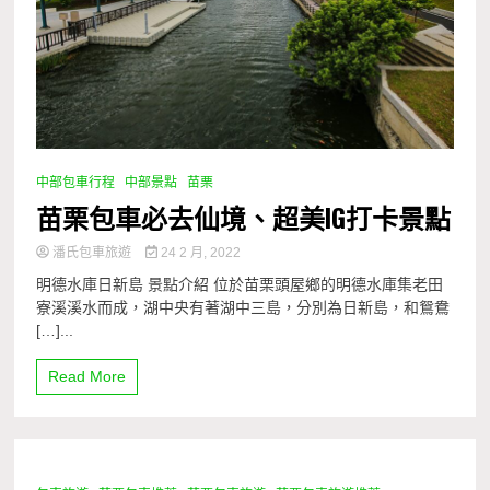
中部包車行程
中部景點
苗栗
苗栗包車必去仙境、超美IG打卡景點
潘氏包車旅遊
24 2 月, 2022
明德水庫日新島 景點介紹 位於苗栗頭屋鄉的明德水庫集老田
寮溪溪水而成，湖中央有著湖中三島，分別為日新島，和鴛鴦
[…]...
Read More