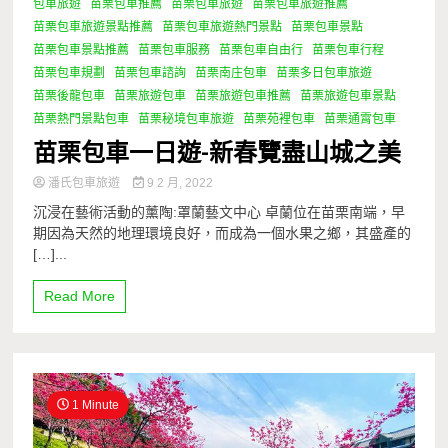
包車旅遊
苗栗包車推薦
苗栗包車旅遊
苗栗包車旅遊推薦
1 Minute
苗栗包車旅遊景點推薦
苗栗包車旅遊熱門景點
苗栗包車景點
苗栗包車景點推薦
苗栗包車服務
苗栗包車自由行
苗栗包車行程
苗栗包車規劃
苗栗包車諮詢
苗栗南庄包車
苗栗多日包車旅遊
苗栗後龍包車
苗栗旅遊包車
苗栗旅遊包車推薦
苗栗旅遊包車景點
苗栗熱門景點包車
苗栗秘境包車旅遊
苗栗苑裡包車
苗栗通霄包車
苗栗包車一日遊-新春覽盡山城之美
潘氏包車旅遊
9 2 月, 2022
沉浸在藝術活動的薰陶:罩蘭藝文中心 卓蘭位在苗栗南端，早
期因為天然的地理環境良好，而成為一個水果之鄉，其盛產的
[…]...
Read More
1 Minute