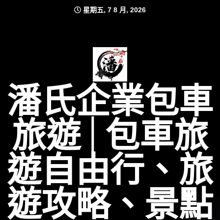
Skip
星期五, 7 8 月, 2026
to
content
潘氏企業包車
旅遊│包車旅
遊自由行、旅
遊攻略、景點