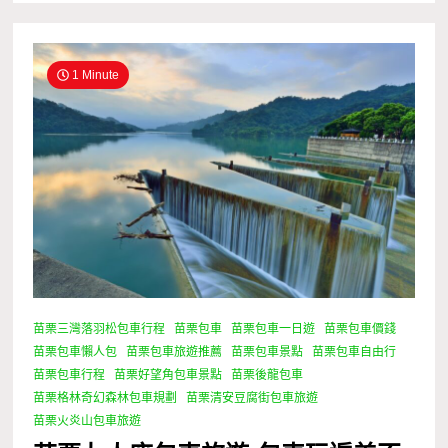
1 Minute
苗栗三灣落羽松包車行程
苗栗包車
苗栗包車一日遊
苗栗包車價錢
苗栗包車懶人包
苗栗包車旅遊推薦
苗栗包車景點
苗栗包車自由行
苗栗包車行程
苗栗好望角包車景點
苗栗後龍包車
苗栗格林奇幻森林包車規劃
苗栗清安豆腐街包車旅遊
苗栗火炎山包車旅遊