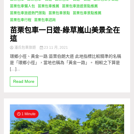
苗栗包車懶人包
苗栗包車推薦
苗栗包車旅遊景點推薦
苗栗包車旅遊熱門景點
苗栗包車景點
苗栗包車景點推薦
苗栗包車行程
苗栗包車諮詢
苗栗包車一日遊-綠草嵐山美景全在
這
潘氏包車旅遊
23 11 月, 2021
環鄉小徑、黃金一路:苗栗伯朗大道 此地指標比較精準的名稱
是「環鄉小徑」，當地也稱為「黃金一路」。 相較之下算是
[…]...
Read More
1 Minute