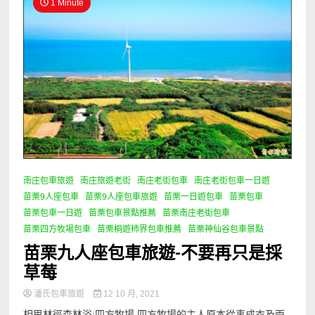
1 Minute
南庄包車旅遊
南庄旅遊老街
南庄老街包車
南庄老街包車一日遊
苗栗9人座包車
苗栗9人座包車旅遊
苗栗一日遊包車
苗栗包車
苗栗包車一日遊
苗栗包車景點推薦
苗栗南庄老街包車
苗栗四方牧場包車
苗栗桐遊柿界包車推薦
苗栗神仙谷包車景點
苗栗九人座包車旅遊-不要再只是採
草莓
潘氏包車旅遊
12 10 月, 2021
相思林徑森林浴:四方牧場 四方牧場的主人原本從事成衣及雨