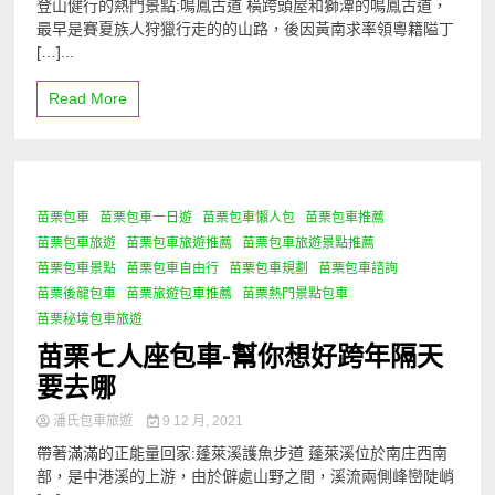
登山健行的熱門景點:鳴鳳古道 橫跨頭屋和獅潭的鳴鳳古道，
最早是賽夏族人狩獵行走的的山路，後因黃南求率領粵籍隘丁
[…]...
Read More
苗栗包車
苗栗包車一日遊
苗栗包車懶人包
苗栗包車推薦
1 Minute
苗栗包車旅遊
苗栗包車旅遊推薦
苗栗包車旅遊景點推薦
苗栗包車景點
苗栗包車自由行
苗栗包車規劃
苗栗包車諮詢
苗栗後龍包車
苗栗旅遊包車推薦
苗栗熱門景點包車
苗栗秘境包車旅遊
苗栗七人座包車-幫你想好跨年隔天
要去哪
潘氏包車旅遊
9 12 月, 2021
帶著滿滿的正能量回家:蓬萊溪護魚步道 蓬萊溪位於南庄西南
部，是中港溪的上游，由於僻處山野之間，溪流兩側峰巒陡峭