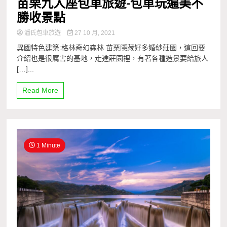
苗栗九人座包車旅遊-包車玩遍美不
勝收景點
潘氏包車旅遊
27 10 月, 2021
異國特色建築:格林奇幻森林 苗栗隱藏好多婚紗莊園，這回要
介紹也是很厲害的基地，走進莊園裡，有著各種造景要給旅人
[…]...
Read More
1 Minute