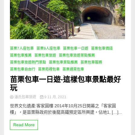
苗栗7人座包車
苗栗9人座包車
苗栗包車一日遊
苗栗包車價錢
苗栗包車推薦
苗栗包車旅遊
苗栗包車旅遊景點推薦
苗栗包車旅遊熱門景點
苗栗包車景點推薦
苗栗包車服務
苗栗包車自由行
苗栗苑裡包車
苗栗通霄包車
苗栗包車一日遊-這樣包車景點最好
玩
潘氏包車旅遊
9 11 月, 2021
世界文化遺產:客家圓樓 2014年10月25日開幕之「客家圓
樓」，是苗栗縣政府於後龍高鐵預定區所興建，佔地1, […]...
Read More