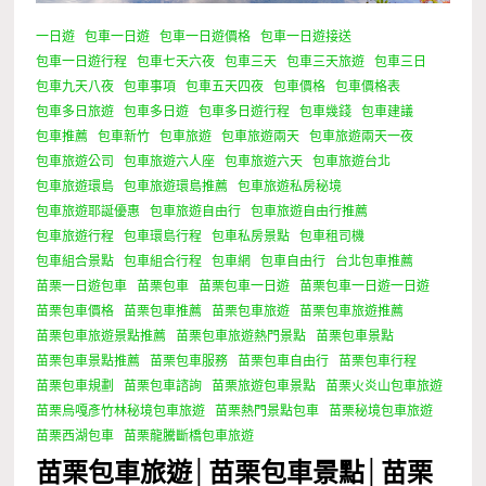
一日遊
包車一日遊
包車一日遊價格
包車一日遊接送
包車一日遊行程
包車七天六夜
包車三天
包車三天旅遊
包車三日
包車九天八夜
包車事項
包車五天四夜
包車價格
包車價格表
包車多日旅遊
包車多日遊
包車多日遊行程
包車幾錢
包車建議
包車推薦
包車新竹
包車旅遊
包車旅遊兩天
包車旅遊兩天一夜
包車旅遊公司
包車旅遊六人座
包車旅遊六天
包車旅遊台北
包車旅遊環島
包車旅遊環島推薦
包車旅遊私房秘境
包車旅遊耶誕優惠
包車旅遊自由行
包車旅遊自由行推薦
包車旅遊行程
包車環島行程
包車私房景點
包車租司機
包車組合景點
包車組合行程
包車網
包車自由行
台北包車推薦
苗栗一日遊包車
苗栗包車
苗栗包車一日遊
苗栗包車一日遊一日遊
苗栗包車價格
苗栗包車推薦
苗栗包車旅遊
苗栗包車旅遊推薦
苗栗包車旅遊景點推薦
苗栗包車旅遊熱門景點
苗栗包車景點
苗栗包車景點推薦
苗栗包車服務
苗栗包車自由行
苗栗包車行程
苗栗包車規劃
苗栗包車諮詢
苗栗旅遊包車景點
苗栗火炎山包車旅遊
苗栗烏嘎彥竹林秘境包車旅遊
苗栗熱門景點包車
苗栗秘境包車旅遊
苗栗西湖包車
苗栗龍騰斷橋包車旅遊
苗栗包車旅遊│苗栗包車景點│苗栗