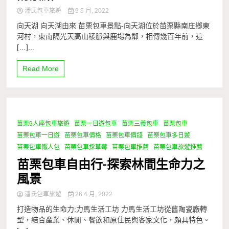
潘氏包車旅遊
9 5 月, 2022
向天湖 向天湖由來 苗栗包車景點-向天湖位於苗栗縣南庄鄉東
河村，東南隔光天高山稜脈與鹿場為鄰，相傳幾百年前，這
[…]...
Read More
苗栗9人座包車旅遊
苗栗一日遊包車
苗栗三義包車
苗栗包車
1 Minute
苗栗包車一日遊
苗栗包車價格
苗栗包車價錢
苗栗包車多日遊
苗栗包車懶人包
苗栗包車採草莓
苗栗包車推薦
苗栗包車旅遊推薦
苗栗包車自由行-探索林間生命力之
風景
潘氏包車旅遊
26 4 月, 2022
打造物品的生命力:力馬生活工坊 力馬生活工坊從舊陶瓷廠轉
型，結合產業、休閒、餐飲和原住民與客家文化，頗具特色。