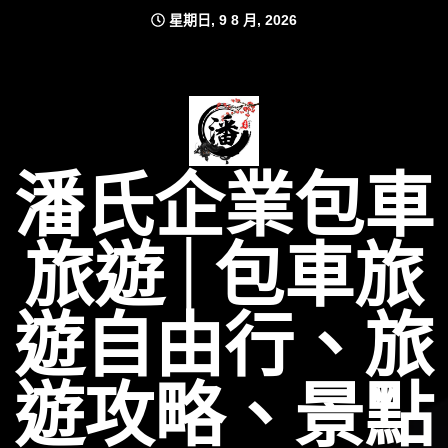
Skip
星期日, 9 8 月, 2026
to
content
潘氏企業包車
旅遊│包車旅
遊自由行、旅
遊攻略、景點