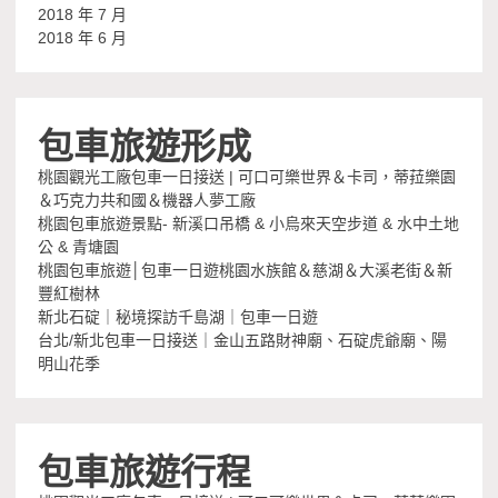
2018 年 7 月
2018 年 6 月
包車旅遊形成
桃園觀光工廠包車一日接送 | 可口可樂世界＆卡司，蒂菈樂園
＆巧克力共和國＆機器人夢工廠
桃園包車旅遊景點- 新溪口吊橋 & 小烏來天空步道 & 水中土地
公 & 青塘園
桃園包車旅遊│包車一日遊桃園水族館＆慈湖＆大溪老街＆新
豐紅樹林
新北石碇｜秘境探訪千島湖｜包車一日遊
台北/新北包車一日接送｜金山五路財神廟、石碇虎爺廟、陽
明山花季
包車旅遊行程