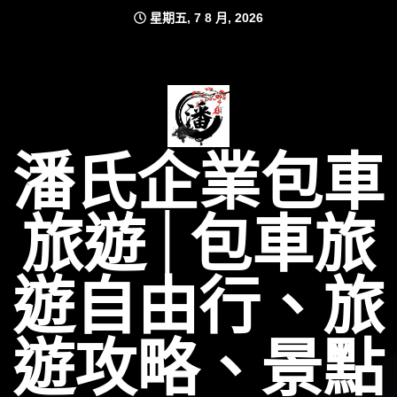
Skip
星期五, 7 8 月, 2026
to
content
潘氏企業包車
旅遊│包車旅
遊自由行、旅
遊攻略、景點