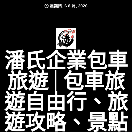
Skip
星期四, 6 8 月, 2026
to
content
潘氏企業包車
旅遊│包車旅
遊自由行、旅
遊攻略、景點