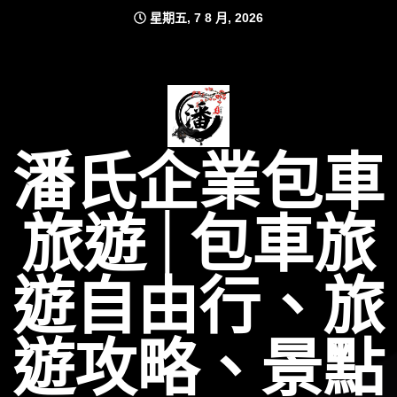
Skip
星期五, 7 8 月, 2026
to
content
潘氏企業包車
旅遊│包車旅
遊自由行、旅
遊攻略、景點