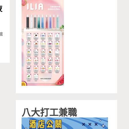
夜
館
八大打工兼職