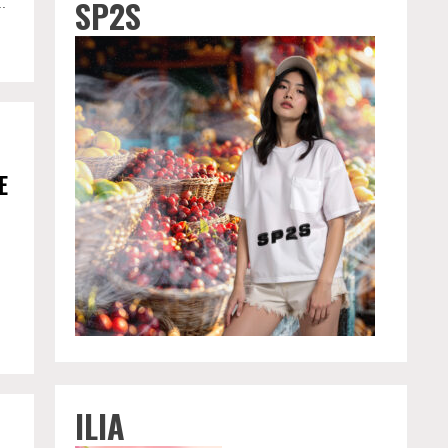
SP2S
.
E
ILIA