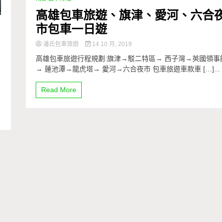
高雄包車旅遊、旗津、愛河、六合
市包車一日遊
潘氏包車旅遊
14 10 月, 2019
高雄包車旅遊行程規劃:旗津→駁二特區→ 西子灣→英國領事
→ 蓮池潭→龍虎塔→ 愛河→六合夜市 包車旅遊車款車 […]...
Read More