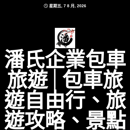
Skip
星期五, 7 8 月, 2026
to
content
潘氏企業包車
旅遊│包車旅
遊自由行、旅
遊攻略、景點