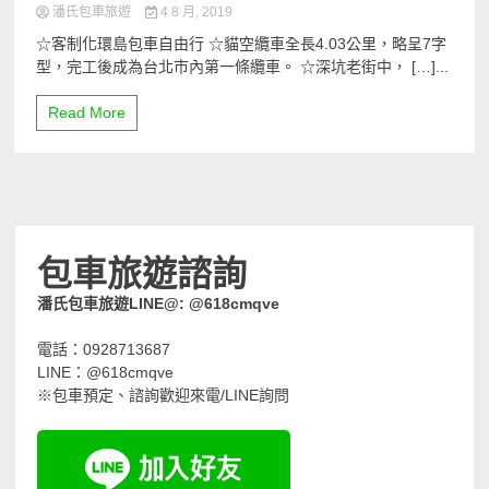
潘氏包車旅遊
4 8 月, 2019
☆客制化環島包車自由行 ☆貓空纜車全長4.03公里，略呈7字
型，完工後成為台北市內第一條纜車。 ☆深坑老街中， […]...
Read More
包車旅遊諮詢
潘氏包車旅遊LINE@: @618cmqve
電話：0928713687
LINE：@618cmqve
※包車預定、諮詢歡迎來電/LINE詢問