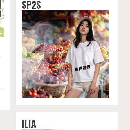
SP2S
、
泡
..
ILIA