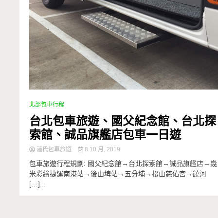
北部包車行程
台北包車旅遊、國父紀念館、台北探
索館、誠品旗艦店包車一日遊
潘氏包車旅遊
8 10 月, 2019
包車旅遊行程規劃: 國父紀念館→台北探索館→誠品旗艦店→幾
米彩繪捷運南港站→後山埤站→五分埔→松山慈佑宮→饒河
[…]...