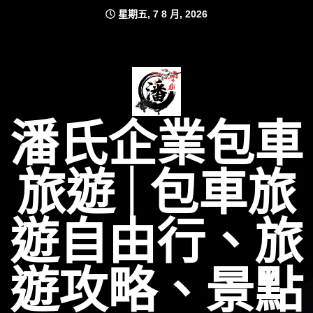
Skip
星期五, 7 8 月, 2026
to
content
潘氏企業包車
旅遊│包車旅
遊自由行、旅
遊攻略、景點