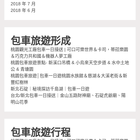
2018 年 7 月
2018 年 6 月
包車旅遊形成
桃園觀光工廠包車一日接送 | 可口可樂世界＆卡司，蒂菈樂園
＆巧克力共和國＆機器人夢工廠
桃園包車旅遊景點- 新溪口吊橋 & 小烏來天空步道 & 水中土地
公 & 青塘園
桃園包車旅遊│包車一日遊桃園水族館＆慈湖＆大溪老街＆新
豐紅樹林
新北石碇｜秘境探訪千島湖｜包車一日遊
台北/新北包車一日接送｜金山五路財神廟、石碇虎爺廟、陽
明山花季
包車旅遊行程