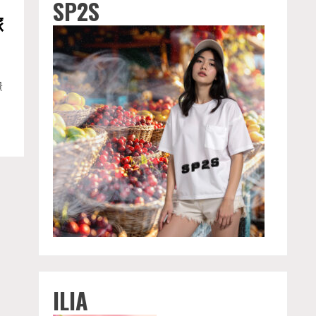
SP2S
旅
景
ILIA