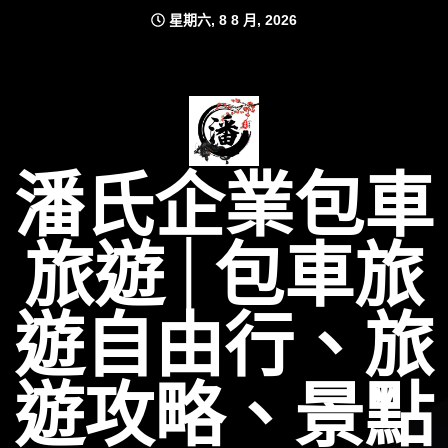
Skip
星期六, 8 8 月, 2026
to
content
潘氏企業包車
旅遊│包車旅
遊自由行、旅
遊攻略、景點