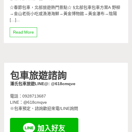
☆春節包車，北部旅遊熱門景點☆ §北部包車包車方案A 野柳
→金山老街小吃或漁港海鮮→黃金博物館→黃金瀑布→陰陽
[…]...
Read More
包車旅遊諮詢
潘氏包車旅遊LINE@: @618cmqve
電話：0928713687
LINE：@618cmqve
※包車預定、諮詢歡迎來電/LINE詢問