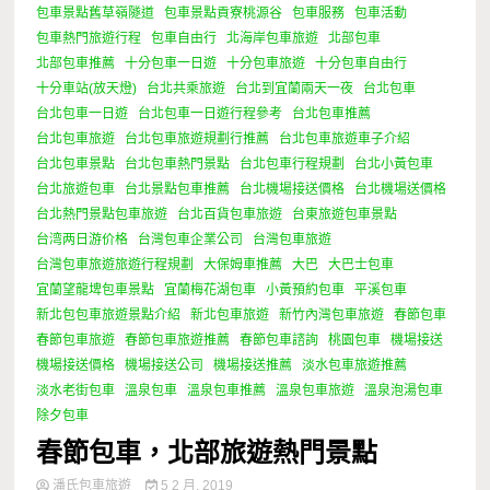
包車景點舊草嶺隧道
包車景點貢寮桃源谷
包車服務
包車活動
包車熱門旅遊行程
包車自由行
北海岸包車旅遊
北部包車
北部包車推薦
十分包車一日遊
十分包車旅遊
十分包車自由行
十分車站(放天燈)
台北共乘旅遊
台北到宜蘭兩天一夜
台北包車
台北包車一日遊
台北包車一日遊行程參考
台北包車推薦
台北包車旅遊
台北包車旅遊規劃行推薦
台北包車旅遊車子介紹
台北包車景點
台北包車熱門景點
台北包車行程規劃
台北小黃包車
台北旅遊包車
台北景點包車推薦
台北機場接送價格
台北機場送價格
台北熱門景點包車旅遊
台北百貨包車旅遊
台東旅遊包車景點
台湾两日游价格
台灣包車企業公司
台灣包車旅遊
台灣包車旅遊旅遊行程規劃
大保姆車推薦
大巴
大巴士包車
宜蘭望龍埤包車景點
宜蘭梅花湖包車
小黃預約包車
平溪包車
新北包包車旅遊景點介紹
新北包車旅遊
新竹內灣包車旅遊
春節包車
春節包車旅遊
春節包車旅遊推薦
春節包車諮詢
桃園包車
機場接送
機場接送價格
機場接送公司
機場接送推薦
淡水包車旅遊推薦
淡水老街包車
溫泉包車
溫泉包車推薦
溫泉包車旅遊
溫泉泡湯包車
除夕包車
春節包車，北部旅遊熱門景點
潘氏包車旅遊
5 2 月, 2019