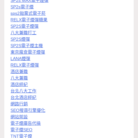
SP2s MAX電子煙彈
SP2s電子煙
sps2拋棄式電子菸
RELX電子煙彈糖果
SP2S電子煙彈
八大兼職打工
SP2S煙彈
SP2S電子煙主機
東京魔盒電子煙彈
LANA煙彈
RELX電子煙彈
酒店兼職
八大兼職
酒店經紀
台北八大工作
台北酒店經紀
網路行銷
SEO搜尋引擎優化
網站架設
電子煙廣告代操
電子煙SEO
TNT電子煙