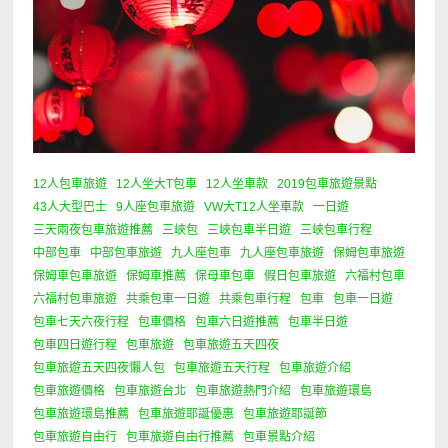
12人包車旅遊
12人坐大T包車
12人坐車款
2019包車旅遊景點
43人大型巴士
9人座包車旅遊
VW大T12人坐車款
一日遊
三天兩夜包車旅遊推薦
三峽包
三峽包車半日遊
三峽包車行程
中部包車
中部包車旅遊
九人座包車
九人座包車旅遊
保姆包車旅遊
保姆車包車旅遊
保姆車推薦
保母車包車
假日包車旅遊
六福村包車
六福村包車旅遊
共乘包車一日遊
共乘包車行程
包車
包車一日遊
包車七天六夜行程
包車價格
包車六日遊推薦
包車半日遊
包車四日遊行程
包車旅遊
包車旅遊五天四夜
包車旅遊五天四夜懶人包
包車旅遊五天行程
包車旅遊介紹
包車旅遊價格
包車旅遊台北
包車旅遊熱門介紹
包車旅遊環島
包車旅遊環島推薦
包車旅遊耶誕優惠
包車旅遊耶誕節
包車旅遊自由行
包車旅遊自由行推薦
包車景點介紹