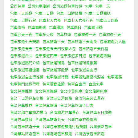
公司包車
公司包車旅遊
公司旅遊包車旅遊
包車
包車一天
包車一天旅遊
包車一日遊
包車一日遊價格
包車一日遊接送
包車一日遊行程
包車七天六夜
包車七天六夜行程
包車五天四夜
包車價格
包車價格表
包車優惠
包車兩日
包車兩日遊
包車四天三夜
包車多少錢
包車旅遊
包車旅遊一天
包車旅遊七天
包車旅遊七天規劃
包車旅遊三天
包車旅遊三天兩夜
包車旅遊九人座
包車旅遊五天
包車旅遊五天四夜懶人包
包車旅遊五天行程
包車旅遊台北
包車旅遊四天
包車旅遊多日遊
包車旅遊活動
包車旅遊熱門介紹
包車旅遊環島
包車旅遊環島推薦
包車旅遊耶誕優惠
包車旅遊耶誕節
包車旅遊自由行
包車旅遊自由行推薦
包車旅遊行程
包車景點貢寮桃源谷
包車服務
包車熱門旅遊行程
包車環島旅遊
包車自由行
台北包車
台北包車推薦
台北包車旅遊
台北小黃包車
台北旅遊包車
台湾一日游包车价格
台湾两日游价格
台湾包车必去景点
台湾包车推荐
台湾包车旅游
台湾包车旅游价目表
台湾北部包车旅游景点
台湾旅游包车景点
台灣包車五日旅遊
台灣包車幾錢
台灣包車旅遊九天
台灣包車旅遊價格
台灣包車旅遊十天
台灣包車旅遊旅遊行程規劃
台灣景點包車
台灣景點旅遊包車
台灣泡湯包車旅遊
台灣溫泉包車旅遊