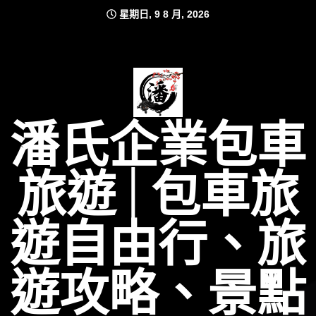
Skip
星期日, 9 8 月, 2026
to
content
潘氏企業包車
旅遊│包車旅
遊自由行、旅
遊攻略、景點