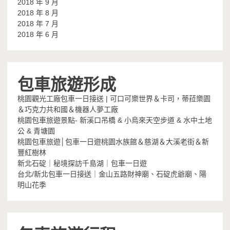
2018 年 9 月
2018 年 8 月
2018 年 7 月
2018 年 6 月
包車旅遊形成
桃園觀光工廠包車一日接送 | 可口可樂世界＆卡司，蒂菈樂園
＆巧克力共和國＆機器人夢工廠
桃園包車旅遊景點- 新溪口吊橋 & 小烏來天空步道 & 水中土地
公 & 青塘園
桃園包車旅遊│包車一日遊桃園水族館＆慈湖＆大溪老街＆新
豐紅樹林
新北石碇｜秘境探訪千島湖｜包車一日遊
台北/新北包車一日接送｜金山五路財神廟、石碇虎爺廟、陽
明山花季