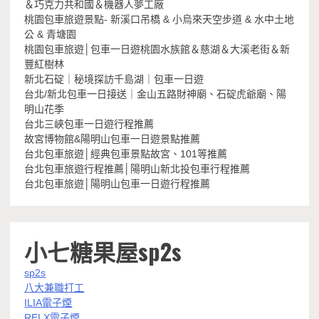
＆巧克力共和國＆機器人夢工廠
桃園包車旅遊景點- 新溪口吊橋 & 小烏來天空步道 & 水中土地
公 & 青塘園
桃園包車旅遊│包車一日遊桃園水族館＆慈湖＆大溪老街＆新
豐紅樹林
新北石碇｜秘境探訪千島湖｜包車一日遊
台北/新北包車一日接送｜金山五路財神廟、石碇虎爺廟、陽
明山花季
台北三峽包車一日遊行程推薦
故宮博物館&陽明山包車一日遊景點推薦
台北包車旅遊│經典包車景點故宮、101等推薦
台北包車旅遊行程推薦│陽明山新北投包車行程推薦
台北包車旅遊│陽明山包車一日遊行程推薦
小七糖果屋sp2s
sp2s
八大兼職打工
ILIA電子煙
RELX電子煙