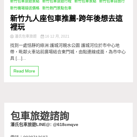
新竹包車旅遊景點
新竹包車旅遊行程
新竹包車景點
新竹包車自由行
新竹機場接送價格
新竹熱門景點包車
新竹九人座包車推薦-跨年後想去這
裡玩
潘氏包車旅遊
16 12 月, 2021
找到一處恬靜的綠洲:護城河親水公園 護城河位於市中心地
帶，毗鄰火車站前廣場結合東門城，由點連線成面，為市中心
具 […]...
Read More
包車旅遊諮詢
潘氏包車旅遊LINE@: @618cmqve