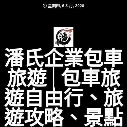
Skip
星期四, 6 8 月, 2026
to
content
潘氏企業包車
旅遊│包車旅
遊自由行、旅
遊攻略、景點