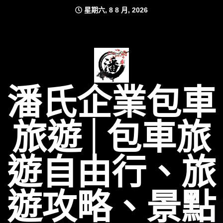
Skip
星期六, 8 8 月, 2026
to
content
潘氏企業包車
旅遊│包車旅
遊自由行、旅
遊攻略、景點