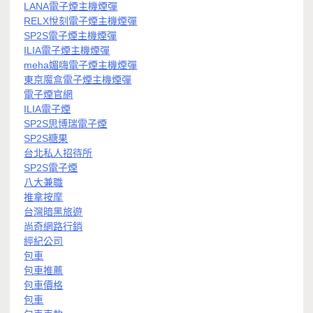
LANA電子煙主機煙彈
RELX悅刻電子煙主機煙彈
SP2S電子煙主機煙彈
ILIA電子煙主機煙彈
meha媚嗨電子煙主機煙彈
東京魔盒電子煙主機煙彈
電子煙官網
ILIA電子煙
SP2S思博瑞電子煙
SP2S糖果
台北私人招待所
SP2S電子煙
八大兼職
推拿按摩
台灣暗黑旅遊
尚奇網路行銷
經紀公司
包車
包車推薦
包車價格
包車