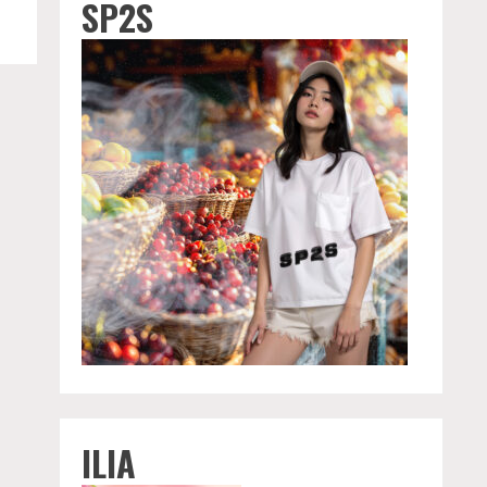
SP2S
ILIA