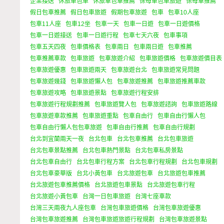
企業接送
休旅車包車
休旅車包車推薦
保母車包車旅遊
保母車推薦
假日包車推薦
假日包車旅遊
假期包車旅遊
包車
包車10人座
包車11人座
包車12坐
包車一天
包車一日遊
包車一日遊價格
包車一日遊接送
包車一日遊行程
包車七天六夜
包車事項
包車五天四夜
包車價格表
包車兩日
包車兩日遊
包車推薦
包車推薦車款
包車旅遊
包車旅遊介紹
包車旅遊價格
包車旅遊價目表
包車旅遊優惠
包車旅遊兩天
包車旅遊台北
包車旅遊常見問題
包車旅遊幾錢
包車旅遊懶人包
包車旅遊推薦
包車旅遊推薦車款
包車旅遊攻略
包車旅遊景點
包車旅遊行程安排
包車旅遊行程規劃推薦
包車旅遊覽人包
包車旅遊諮詢
包車旅遊路線
包車旅遊車款推薦
包車旅遊重點
包車自由行
包車自由行懶人包
包車自由行懶人包包車旅遊
包車自由行推薦
包車自由行規劃
台北到宜蘭兩天一夜
台北包車
台北包車推薦
台北包車旅遊
台北包車景點推薦
台北包車熱門景點
台北包車私房景點
台北包車自由行
台北包車行程方案
台北包車行程規劃
台北包車規劃
台北包車豪華版
台北小黃包車
台北旅遊包車
台北旅遊包車推薦
台北旅遊包車推薦價格
台北旅遊包車景點
台北旅遊包車行程
台北旅遊小黃包車
台灣一日包車旅遊
台灣七座車款
台灣三天兩夜九人座包車
台灣包車旅遊價格
台灣包車旅遊優惠
台灣包車旅遊推薦
台灣包車旅遊旅遊行程規劃
台灣包車旅遊景點