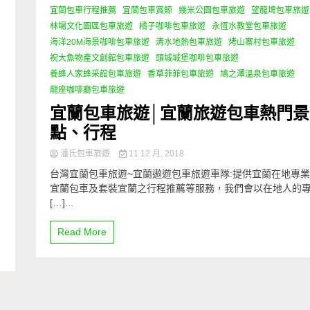
宜蘭包車行程推薦
宜蘭包車賞鯨
幾米公園包車旅遊
望龍埤包車旅遊
林場文化園區包車旅遊
橘子咖啡包車旅遊
永恆水教堂包車旅遊
海洋20M海景咖啡包車旅遊
清水地熱包車旅遊
烤山寨村包車旅遊
祝大魚物產文創館包車旅遊
頭城城堡咖啡包車旅遊
養蜂人家蜂采館包車旅遊
香草菲菲包車旅遊
鳩之澤溫泉包車旅遊
龍座咖啡廳包車旅遊
宜蘭包車旅遊│宜蘭旅遊包車熱門景
點、行程
潘氏包車旅遊
11 12 月, 2018
台灣宜蘭包車旅遊~宜蘭遨遊包車旅遊車隊:提供宜蘭在地專
宜蘭包車及套裝宜蘭之行程推薦等服務，我們會以在地人的
[…]...
Read More