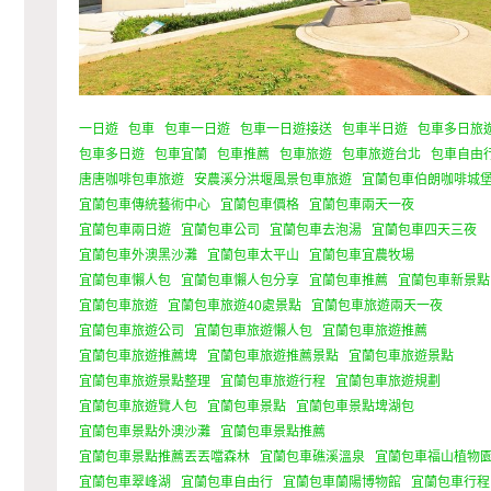
一日遊
包車
包車一日遊
包車一日遊接送
包車半日遊
包車多日旅
包車多日遊
包車宜蘭
包車推薦
包車旅遊
包車旅遊台北
包車自由
唐唐咖啡包車旅遊
安農溪分洪堰風景包車旅遊
宜蘭包車伯朗咖啡城
宜蘭包車傳統藝術中心
宜蘭包車價格
宜蘭包車兩天一夜
宜蘭包車兩日遊
宜蘭包車公司
宜蘭包車去泡湯
宜蘭包車四天三夜
宜蘭包車外澳黑沙灘
宜蘭包車太平山
宜蘭包車宜農牧場
宜蘭包車懶人包
宜蘭包車懶人包分享
宜蘭包車推薦
宜蘭包車新景點
宜蘭包車旅遊
宜蘭包車旅遊40處景點
宜蘭包車旅遊兩天一夜
宜蘭包車旅遊公司
宜蘭包車旅遊懶人包
宜蘭包車旅遊推薦
宜蘭包車旅遊推薦埤
宜蘭包車旅遊推薦景點
宜蘭包車旅遊景點
宜蘭包車旅遊景點整理
宜蘭包車旅遊行程
宜蘭包車旅遊規劃
宜蘭包車旅遊覽人包
宜蘭包車景點
宜蘭包車景點埤湖包
宜蘭包車景點外澳沙灘
宜蘭包車景點推薦
宜蘭包車景點推薦丟丟噹森林
宜蘭包車礁溪溫泉
宜蘭包車福山植物
宜蘭包車翠峰湖
宜蘭包車自由行
宜蘭包車蘭陽博物館
宜蘭包車行程