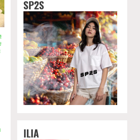
SP2S
遊
行
堡
ILIA
園