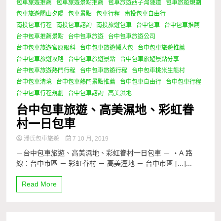
包車旅遊推薦
包車旅遊景點推薦
包車旅遊西子灣隧道
包車旅遊規劃
包車旅遊關山夕陽
包車景點
包車行程
南投包車自由行
南投包車行程
南投包車諮詢
南投旅遊包車
台中包車
台中包車推薦
台中包車推薦景點
台中包車旅遊
台中包車旅遊公司
台中包車旅遊宮原眼科
台中包車旅遊懶人包
台中包車旅遊推薦
台中包車旅遊攻略
台中包車旅遊景點
台中包車旅遊景點分享
台中包車旅遊熱門行程
台中包車旅遊行程
台中包車桃米生態村
台中包車清境
台中包車熱門景點推薦
台中包車自由行
台中包車行程
台中包車行程規劃
台中包車諮詢
高美濕地
台中包車旅遊、高美濕地、彩虹眷
村一日包車
潘氏包車旅遊
7 10 月, 2019
－台中包車旅遊、高美濕地、彩虹眷村一日包車 － ・A 路
線：台中市區 － 彩虹眷村 － 高美溼地 － 台中市區 […]...
Read More