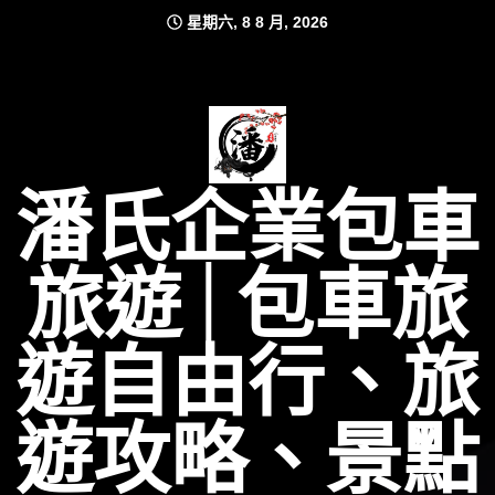
Skip
星期六, 8 8 月, 2026
to
content
潘氏企業包車
旅遊│包車旅
遊自由行、旅
遊攻略、景點