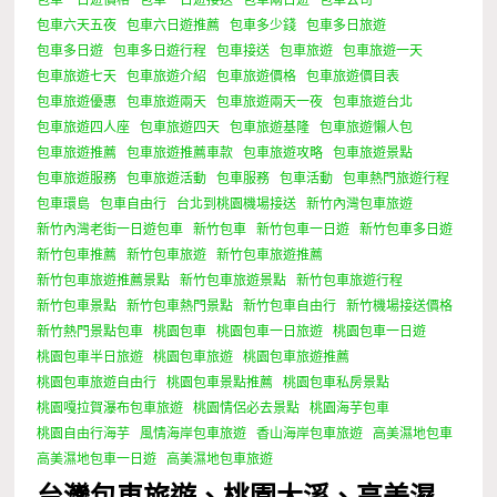
包車六天五夜
包車六日遊推薦
包車多少錢
包車多日旅遊
包車多日遊
包車多日遊行程
包車接送
包車旅遊
包車旅遊一天
包車旅遊七天
包車旅遊介紹
包車旅遊價格
包車旅遊價目表
包車旅遊優惠
包車旅遊兩天
包車旅遊兩天一夜
包車旅遊台北
包車旅遊四人座
包車旅遊四天
包車旅遊基隆
包車旅遊懶人包
包車旅遊推薦
包車旅遊推薦車款
包車旅遊攻略
包車旅遊景點
包車旅遊服務
包車旅遊活動
包車服務
包車活動
包車熱門旅遊行程
包車環島
包車自由行
台北到桃園機場接送
新竹內灣包車旅遊
新竹內灣老街一日遊包車
新竹包車
新竹包車一日遊
新竹包車多日遊
新竹包車推薦
新竹包車旅遊
新竹包車旅遊推薦
新竹包車旅遊推薦景點
新竹包車旅遊景點
新竹包車旅遊行程
新竹包車景點
新竹包車熱門景點
新竹包車自由行
新竹機場接送價格
新竹熱門景點包車
桃園包車
桃園包車一日旅遊
桃園包車一日遊
桃園包車半日旅遊
桃園包車旅遊
桃園包車旅遊推薦
桃園包車旅遊自由行
桃園包車景點推薦
桃園包車私房景點
桃園嘎拉賀瀑布包車旅遊
桃園情侶必去景點
桃園海芋包車
桃園自由行海芋
風情海岸包車旅遊
香山海岸包車旅遊
高美濕地包車
高美濕地包車一日遊
高美濕地包車旅遊
台灣包車旅遊、桃園大溪、高美濕