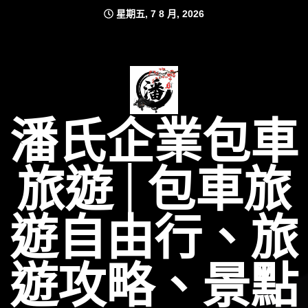
Skip
星期五, 7 8 月, 2026
to
content
潘氏企業包車
旅遊│包車旅
遊自由行、旅
遊攻略、景點