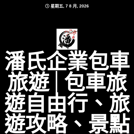
Skip
星期五, 7 8 月, 2026
to
content
潘氏企業包車
旅遊│包車旅
遊自由行、旅
遊攻略、景點