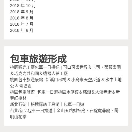
2018 年 10 月
2018 年 9 月
2018 年 8 月
2018 年 7 月
2018 年 6 月
包車旅遊形成
桃園觀光工廠包車一日接送 | 可口可樂世界＆卡司，蒂菈樂園
＆巧克力共和國＆機器人夢工廠
桃園包車旅遊景點- 新溪口吊橋 & 小烏來天空步道 & 水中土地
公 & 青塘園
桃園包車旅遊│包車一日遊桃園水族館＆慈湖＆大溪老街＆新
豐紅樹林
新北石碇｜秘境探訪千島湖｜包車一日遊
台北/新北包車一日接送｜金山五路財神廟、石碇虎爺廟、陽
明山花季