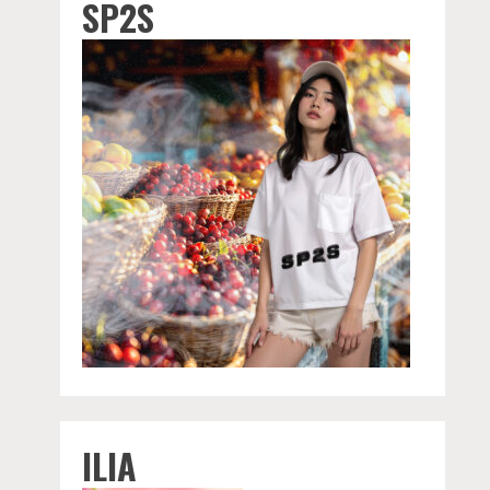
SP2S
ILIA