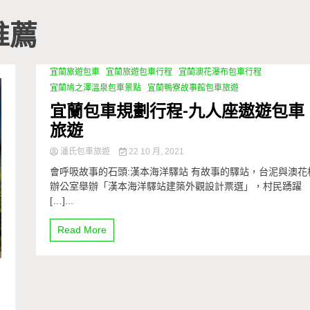
推薦
宜蘭旅遊包車
宜蘭旅遊包車行程
宜蘭澳花瀑布包車行程
宜蘭鳩之澤溫泉包車景點
宜蘭鴨寮故事館包車旅遊
宜蘭包車規劃行程-九人座遨遊包車
旅遊
潘氏包車旅遊
22 10 月, 2021
會呼吸故事的石頭:漢本海洋驛站 有故事的驛站，台泥與澳花
辦公室舉辦「漢本海洋驛站建築外觀設計票選」，村民踴躍
[…]...
Read More