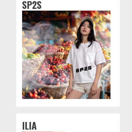
SP2S
ILIA