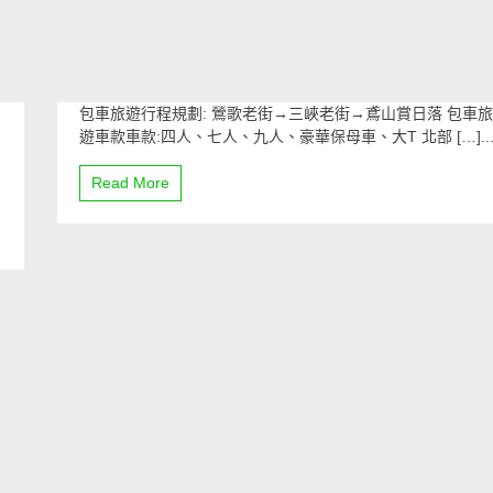
包車旅遊行程規劃: 鶯歌老街→三峽老街→鳶山賞日落 包車
遊車款車款:四人、七人、九人、豪華保母車、大T 北部 […]..
Read More