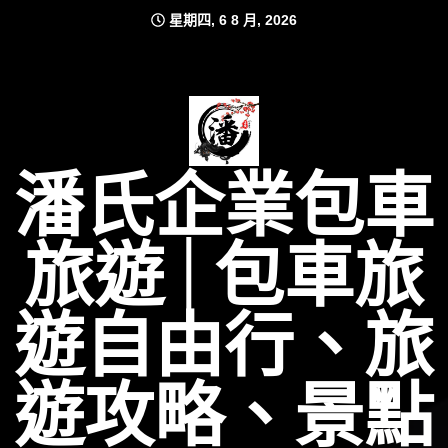
Skip
星期四, 6 8 月, 2026
to
content
潘氏企業包車
旅遊│包車旅
遊自由行、旅
遊攻略、景點